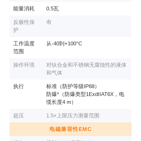
能量消耗
0.5瓦
反极性保
有
护
工作温度
从-40到+100°С
范围
操作环境
对钛合金和不锈钢无腐蚀性的液体
和气体
执行
标准（防护等级IP68）
防爆*（防爆类型1ExdIIAT6X，电
缆长度4 m）
超压
1.5×上限压力测量范围
电磁兼容性EMC