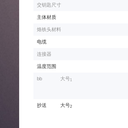
交钥匙尺寸
主体材质
烙铁头材料
电缆
连接器
温度范围
bb
大号
1
抄送
大号
2