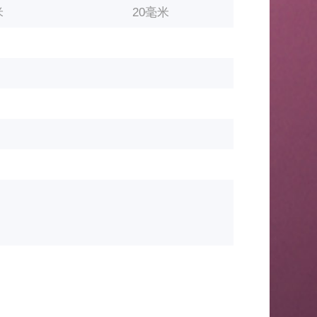
米
20毫米