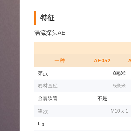
特征
涡流探头AE
一种
AE052
第
8毫米
1天
卷材直径
5毫米
金属软管
不是
第
M10 x 1
2天
L
0