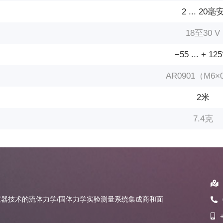
2 ... 20毫
18至30 V
−55 ... + 12
AR0901（M6×
2米
7.4克
器技术的流体力学/固体力学实验测量系统集成商和面